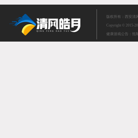
雾隐鱼
圣雪娃娃
版权所有：西安清风皓
魔雪娃娃
Copyright © 2015-20
北方海盗团水手
健康游戏公告：抵制
北方海盗团突击手
北方海盗团战斗员
北方海盗指挥舰
闪亮贝壳船
冥囚-阿尔提斯
黑暗海妖守卫
黑暗人鱼护卫
邪恶的守护天使