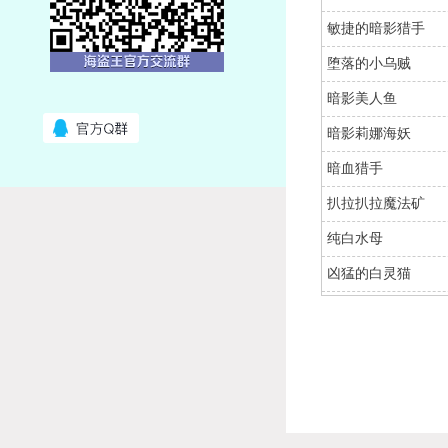
敏捷的暗影猎手
堕落的小乌贼
暗影美人鱼
暗影莉娜海妖
暗血猎手
扒拉扒拉魔法矿
纯白水母
凶猛的白灵猫
白鳍鲨
赤岩
赤岩怪
斑点鳕鱼