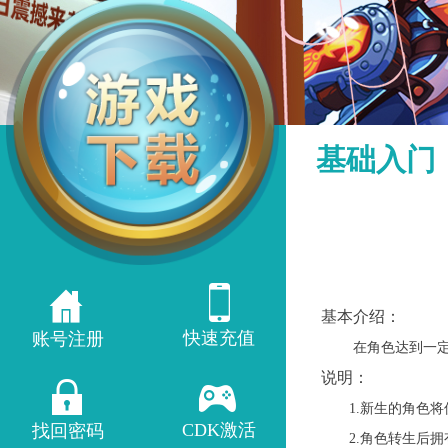
基础入门
基本介绍：
快速充值
账号注册
在角色达到一定等
说明：
1.
新生的角色将
CDK激活
找回密码
2.
角色转生后拥