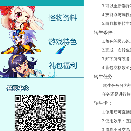
3.
可以重新选择
4.
技能点与属性
5.
而且根据转生
转生条件：
1.
角色等级
75
以
2.
完成一次转生
3.
卸下所有装备
4.
背包空格数至
转生任务：
转生任务分为
任务还是进行烦
转生卡：
1.
使用后可直接
2.
使用效果：直
3.
道具不可交易