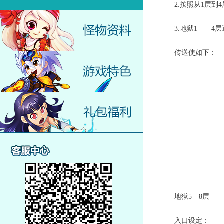
2.按照从1层到4
3.地狱1——4层
传送使如下：
地狱5—8层
入口设定：