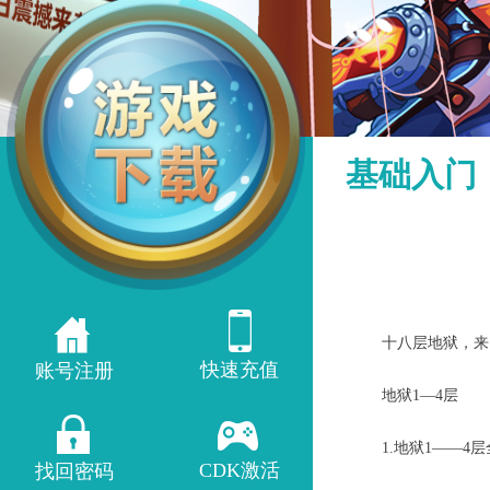
基础入门
十八层地狱，来自
快速充值
账号注册
地狱1—4层
1.地狱1——4层
CDK激活
找回密码