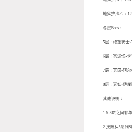
地狱护法乙：12
各层Boss：
5层：绝望骑士-
6层：冥泥怪-卡
7层：冥囚-阿尔
8层：冥妖-萨库
其他说明：
1.5-8层之间有单
2.按照从5层到8