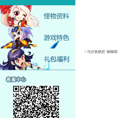
• 与沙岚铁匠˙铜铜