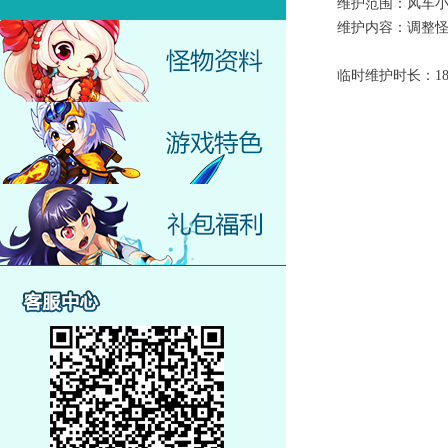
维护范围：风车小
维护内容：调整怪
临时维护时长：18