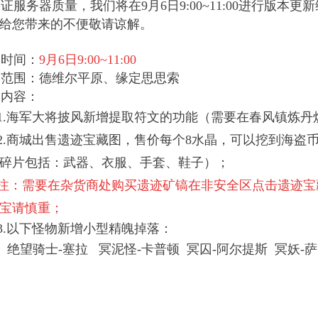
服务器质量，我们将在9月6日9:00~11:00进行版本
给您带来的不便敬请谅解。
时间：
9月6日9:00~11:00
范围：德维尔平原、缘定思思索
内容：
海军大将披风新增提取符文的功能（需要在春风镇炼丹
2.商城出售遗迹宝藏图，售价每个8水晶，可以挖到海盗币
碎片包括：武器、衣服、手套、鞋子）；
注：需要在杂货商处购买遗迹矿镐在非安全区点击遗迹宝
宝请慎重；
以下怪物新增小型精魄掉落：
绝望骑士-塞拉 冥泥怪-卡普顿 冥囚-阿尔提斯 冥妖-