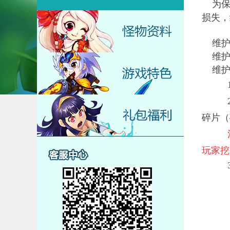
为保证
损失，
维护
维护
维护
1.
碎片（
玩家挖
3.